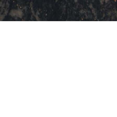
Recibí novedades sobre
Británica Salud
>
Británica Salud
Quienes somos
Filosofía de trabajo
Autoridades
Trabajá con nosotros
Planes
Empresas
Británica Informa
Socios